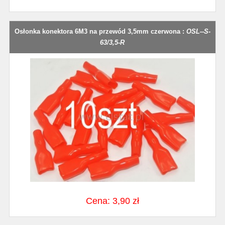
Osłonka konektora 6M3 na przewód 3,5mm czerwona :
OSL--S-
63/3,5-R
Cena: 3,90 zł