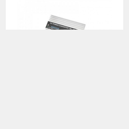
78.00
Cena: 69,00 zł
Akumulatorowa zgrzewarka do ogniw; DH-30 :
ZGRZEW-DH30