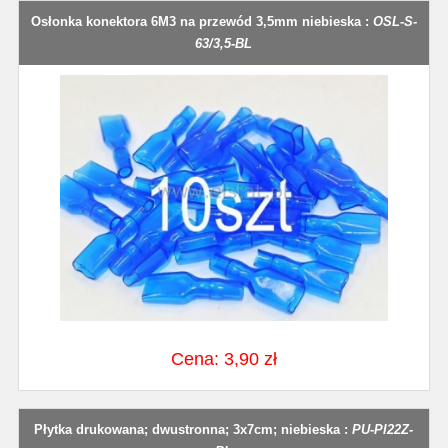
Osłonka konektora 6M3 na przewód 3,5mm niebieska :
OSL-S-
63/3,5-BL
Cena: 3,90 zł
Płytka drukowana; dwustronna; 3x7cm; niebieska :
PU-PI22Z-