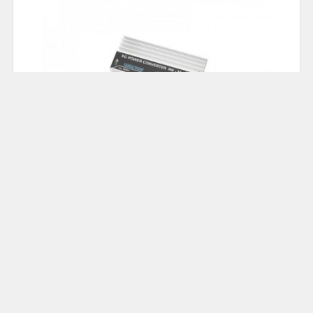
78.00
Cena: 69,00 zł
Akumulatorowa zgrzewarka do ogniw; DH-30 :
ZGRZEW-DH30