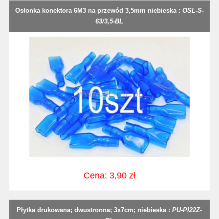
Osłonka konektora 6M3 na przewód 3,5mm niebieska :
OSL-S-
63/3,5-BL
Cena: 3,90 zł
Płytka drukowana; dwustronna; 3x7cm; niebieska :
PU-PI22Z-