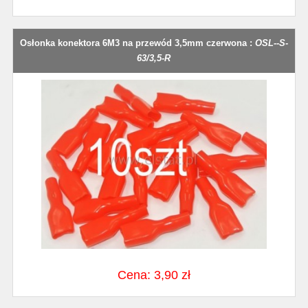
Osłonka konektora 6M3 na przewód 3,5mm czerwona :
OSL--S-
63/3,5-R
Cena: 3,90 zł