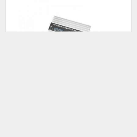
78.00
Cena: 69,00 zł
Akumulatorowa zgrzewarka do ogniw; DH-30 :
ZGRZEW-DH30