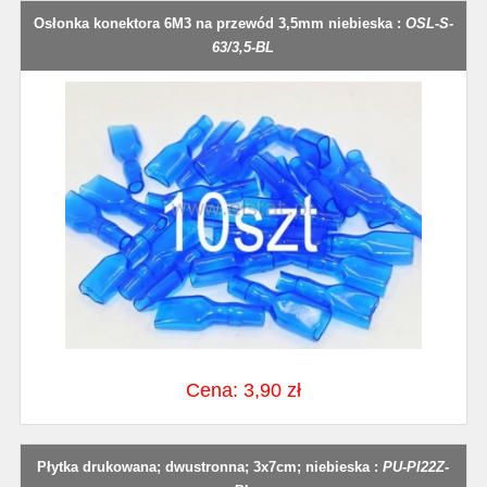
Osłonka konektora 6M3 na przewód 3,5mm niebieska :
OSL-S-
63/3,5-BL
Cena: 3,90 zł
Płytka drukowana; dwustronna; 3x7cm; niebieska :
PU-PI22Z-