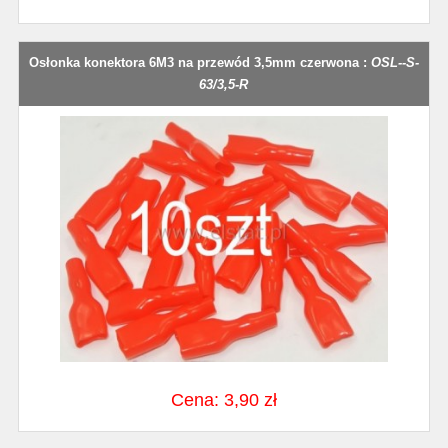
Osłonka konektora 6M3 na przewód 3,5mm czerwona :
OSL--S-
63/3,5-R
Cena: 3,90 zł