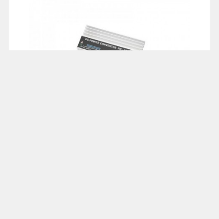
78.00
Cena: 69,00 zł
Akumulatorowa zgrzewarka do ogniw; DH-30 :
ZGRZEW-DH30