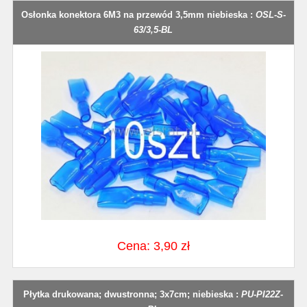
Osłonka konektora 6M3 na przewód 3,5mm niebieska :
OSL-S-
63/3,5-BL
Cena: 3,90 zł
Płytka drukowana; dwustronna; 3x7cm; niebieska :
PU-PI22Z-