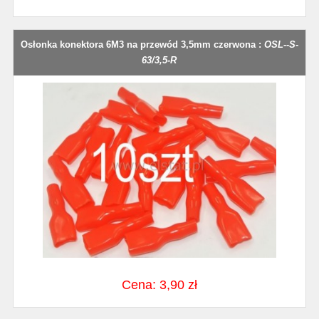
Osłonka konektora 6M3 na przewód 3,5mm czerwona :
OSL--S-
63/3,5-R
Cena: 3,90 zł