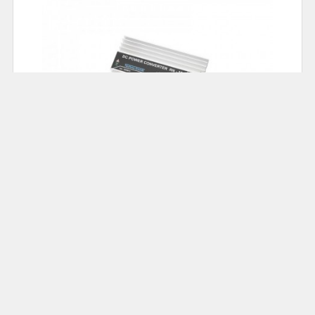
78.00
Cena: 69,00 zł
Akumulatorowa zgrzewarka do ogniw; DH-30 :
ZGRZEW-DH30