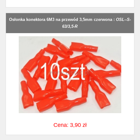
Osłonka konektora 6M3 na przewód 3,5mm czerwona :
OSL--S-
63/3,5-R
Cena: 3,90 zł