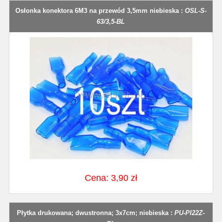
Osłonka konektora 6M3 na przewód 3,5mm niebieska :
OSL-S-
63/3,5-BL
Cena: 3,90 zł
Płytka drukowana; dwustronna; 3x7cm; niebieska :
PU-PI22Z-