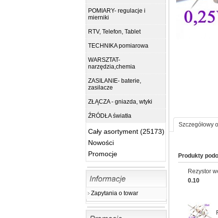
POMIARY- regulacje i
mierniki
RTV, Telefon, Tablet
TECHNIKA pomiarowa
WARSZTAT-
narzędzia,chemia
ZASILANIE- baterie,
zasilacze
ZŁĄCZA - gniazda, wtyki
ŹRÓDŁA światła
Szczegółowy o
Cały asortyment (25173)
Nowości
Promocje
Produkty pod
Rezystor w
49.00
0.10
79.00 zł
Zapytania o towar
Przekaźnik Finder
65.31.8.230.4300, 230VAC
30A 1z