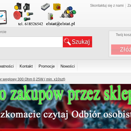
Skontaktuj się z nami
Za
rcie
Twój kosz
watności
Kontakt
Promocje
Nowości
r węglowy 300 Ohm 0,25W ( min. x10szt)