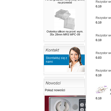
Rezystor w
Voltomierz 72x72mm 500V
na przewód
AC
0.10
Rezystor w
0.10
Osłonka silikon na przeł. wym.
35x 28mm MRS WPC-09
Rezystor w
0.10
2.00
3.00 zł
Rezystor w
MicroSwitch 6x6mm h 5.0mm
0.03
(1.0mm) 3szt/ listwę
Rezystor w
0.10
Pokaż nowości
0.10