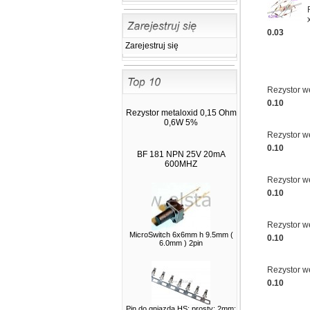
-55°C~125°C, LED czerwony
0.03
Zarejestruj się
Rezystor w
0.10
Rezystor metaloxid 0,15 Ohm
139.00
0,6W 5%
Rezystor w
185.00 zł
0.10
Licznik impulsów,
BF 181 NPN 25V 20mA
elektromechaniczny
600MHZ
230VAC- DIN
Rezystor w
0.10
Rezystor w
MicroSwitch 6x6mm h 9.5mm (
0.10
6.0mm ) 2pin
Rezystor w
37.00
0.10
59.00 zł
Miernik analogowy
Pin do gniazda HS; prosty; 2mm;