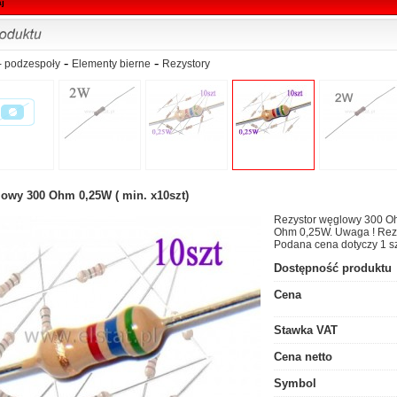
aj
-
-
 podzespoły
Elementy bierne
Rezystory
lowy 300 Ohm 0,25W ( min. x10szt)
Rezystor węglowy 300 Oh
Ohm 0,25W. Uwaga ! Rezy
Podana cena dotyczy 1 sz
Dostępność produktu
Cena
Stawka VAT
Cena netto
Symbol