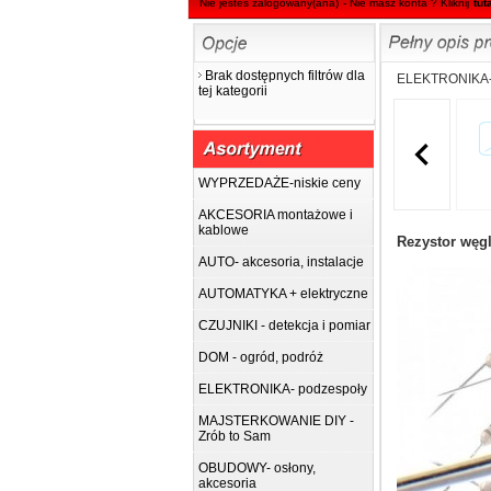
Nie jesteś zalogowany(ana)
- Nie masz konta ? Kliknij
tut
Brak dostępnych filtrów dla
ELEKTRONIKA-
tej kategorii

WYPRZEDAŻE-niskie ceny
AKCESORIA montażowe i
kablowe
Rezystor węg
AUTO- akcesoria, instalacje
AUTOMATYKA + elektryczne
CZUJNIKI - detekcja i pomiar
DOM - ogród, podróż
ELEKTRONIKA- podzespoły
MAJSTERKOWANIE DIY -
Zrób to Sam
OBUDOWY- osłony,
akcesoria