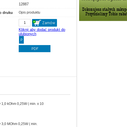
12887
o druku
Opis produktu
Kliknij aby dodać produkt do
ulubionych
 1,0 kOhm 0,25W ( min. x 10
 3,0 MOhm 0,25W ( min.