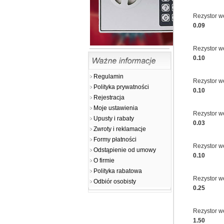
Rezystor w
0.09
Rezystor w
0.10
Regulamin
Rezystor w
Polityka prywatności
0.10
Rejestracja
Moje ustawienia
Rezystor w
Upusty i rabaty
0.03
Zwroty i reklamacje
Formy płatności
Rezystor w
Odstąpienie od umowy
0.10
O firmie
Polityka rabatowa
Rezystor 
Odbiór osobisty
0.25
Rezystor 
1.50