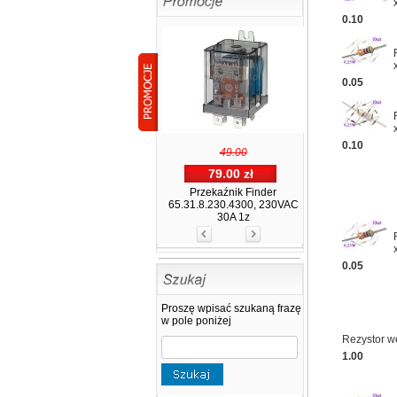
0.10
0.05
0.10
125.00
99.00 zł
Przekaźnik kontroli napięcia
1-faz HRN-35
0.05
Proszę wpisać szukaną frazę
w pole poniżej
Rezystor 
33.00
1.00
29.00 zł
Miernik temperatury 12V