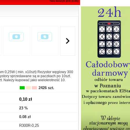
Twój koszyk jest pusty

m 0,25W ( min. x10szt) Rezystor węglowy 300
story sprzedawane są w paczkach po 10szt.
t. Należy kupować jako wielokrotność 10.
2426 szt.
0,10 zł
23 %
0.08 zł
R300R-0,25