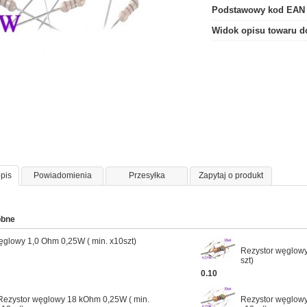
Podstawowy kod EAN
Widok opisu towaru d
pis
Powiadomienia
Przesyłka
Zapytaj o produkt
obne
ęglowy 1,0 Ohm 0,25W ( min. x10szt)
Rezystor węglowy
szt)
0.10
Rezystor węglowy 18 kOhm 0,25W ( min.
Rezystor węglowy