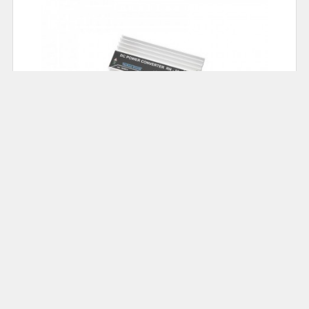
78.00
Cena: 69,00 zł
Akumulatorowa zgrzewarka do ogniw; DH-30 :
ZGRZEW-DH30