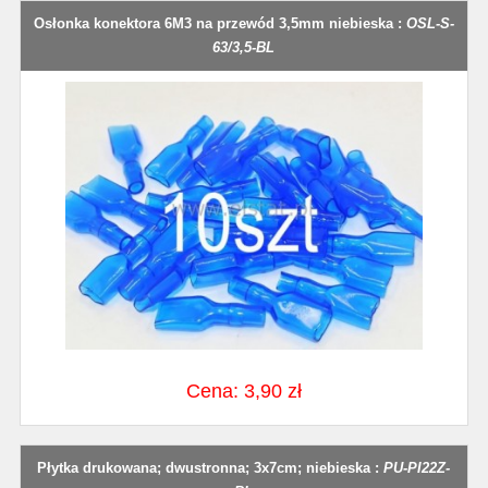
Osłonka konektora 6M3 na przewód 3,5mm niebieska :
OSL-S-
63/3,5-BL
Cena: 3,90 zł
Płytka drukowana; dwustronna; 3x7cm; niebieska :
PU-PI22Z-