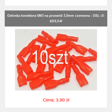
Osłonka konektora 6M3 na przewód 3,5mm czerwona :
OSL--S-
63/3,5-R
Cena: 3,90 zł