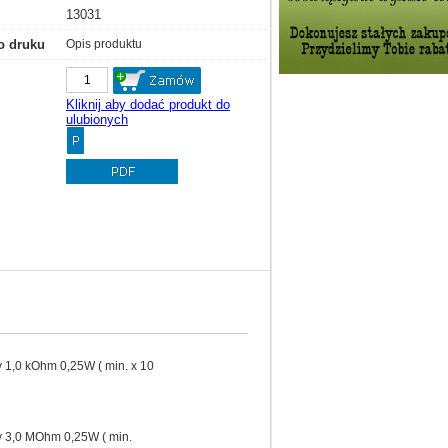
13031
o druku
Opis produktu
Kliknij aby dodać produkt do
ulubionych
 1,0 kOhm 0,25W ( min. x 10
 3,0 MOhm 0,25W ( min.