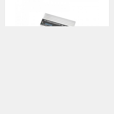
78.00
Cena: 69,00 zł
Akumulatorowa zgrzewarka do ogniw; DH-30 :
ZGRZEW-DH30