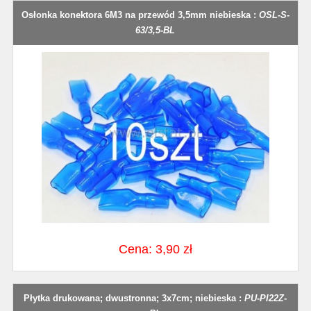
Osłonka konektora 6M3 na przewód 3,5mm niebieska :
OSL-S-
63/3,5-BL
Cena: 3,90 zł
Płytka drukowana; dwustronna; 3x7cm; niebieska :
PU-PI22Z-