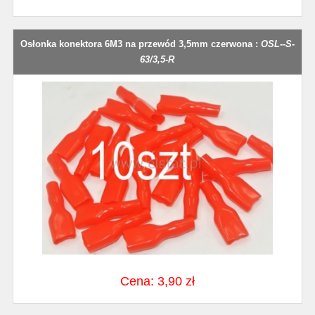
Osłonka konektora 6M3 na przewód 3,5mm czerwona :
OSL--S-
63/3,5-R
Cena: 3,90 zł