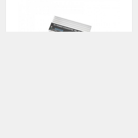
78.00
Cena: 69,00 zł
Akumulatorowa zgrzewarka do ogniw; DH-30 :
ZGRZEW-DH30