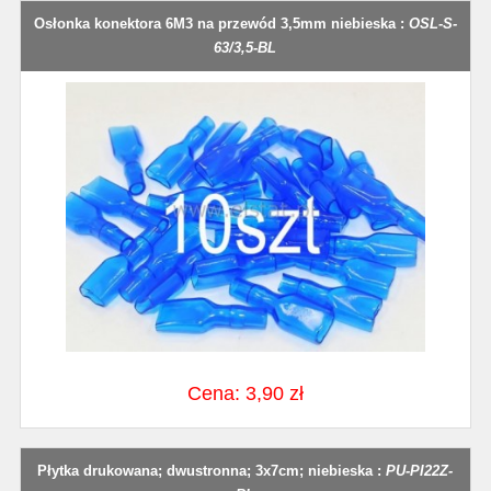
Osłonka konektora 6M3 na przewód 3,5mm niebieska :
OSL-S-
63/3,5-BL
Cena: 3,90 zł
Płytka drukowana; dwustronna; 3x7cm; niebieska :
PU-PI22Z-