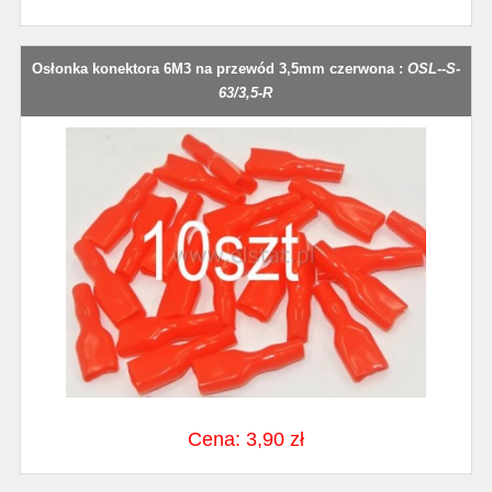
Osłonka konektora 6M3 na przewód 3,5mm czerwona :
OSL--S-
63/3,5-R
Cena: 3,90 zł