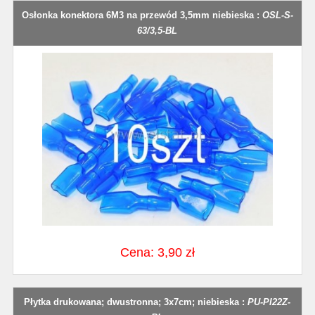
Osłonka konektora 6M3 na przewód 3,5mm niebieska :
OSL-S-
63/3,5-BL
Cena: 3,90 zł
Płytka drukowana; dwustronna; 3x7cm; niebieska :
PU-PI22Z-