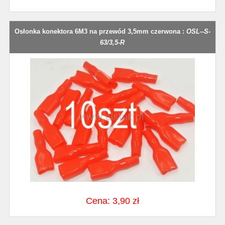
Osłonka konektora 6M3 na przewód 3,5mm czerwona :
OSL--S-
63/3,5-R
Cena: 3,90 zł