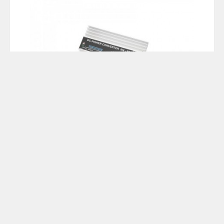
78.00
Cena: 69,00 zł
Akumulatorowa zgrzewarka do ogniw; DH-30 :
ZGRZEW-DH30