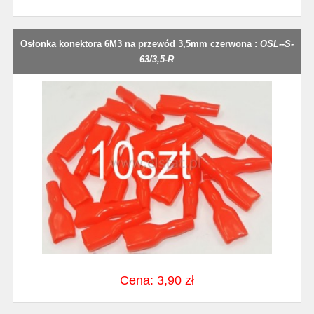
Osłonka konektora 6M3 na przewód 3,5mm czerwona :
OSL--S-
63/3,5-R
Cena: 3,90 zł