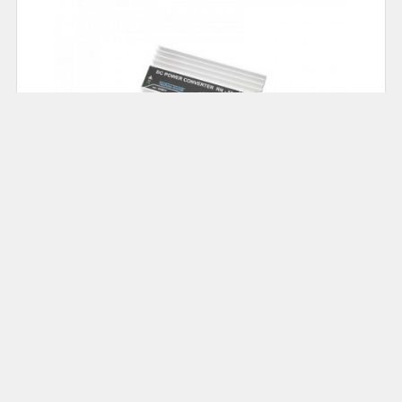
78.00
Cena: 69,00 zł
Akumulatorowa zgrzewarka do ogniw; DH-30 :
ZGRZEW-DH30