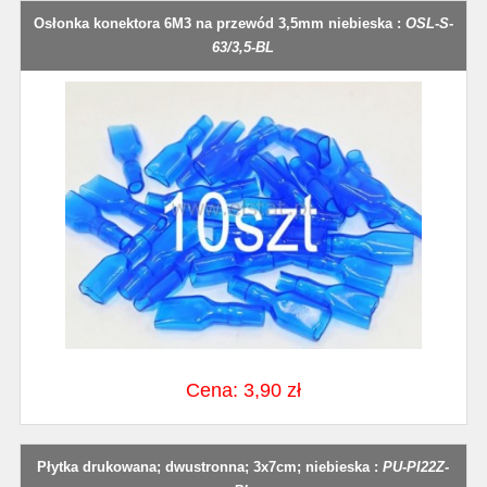
Osłonka konektora 6M3 na przewód 3,5mm niebieska :
OSL-S-
63/3,5-BL
Cena: 3,90 zł
Płytka drukowana; dwustronna; 3x7cm; niebieska :
PU-PI22Z-